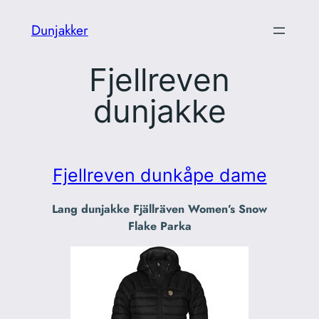
Skip
Dunjakker
to
content
Fjellreven
dunjakke
Fjellreven dunkåpe dame
Lang dunjakke Fjällräven Women’s Snow
Flake Parka