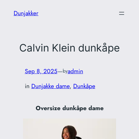
Skip
Dunjakker
to
content
Calvin Klein dunkåpe
Sep 8, 2025
—
admin
by
in
Dunjakke dame
, 
Dunkåpe
Oversize dunkåpe dame