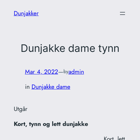
Skip
Dunjakker
to
content
Dunjakke dame tynn
Mar 4, 2022
—
admin
by
in
Dunjakke dame
Utgår
Kort, tynn og lett dunjakke
Kort, lett