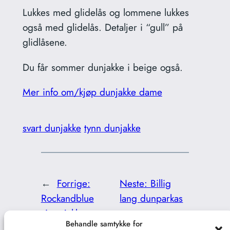
Lukkes med glidelås og lommene lukkes
også med glidelås. Detaljer i “gull” på
glidlåsene.
Du får sommer dunjakke i beige også.
Mer info om/kjøp dunjakke dame
svart dunjakke
tynn dunjakke
←
Forrige:
Neste:
Billig
Rockandblue
lang dunparkas
vinterjakke
→
Behandle samtykke for