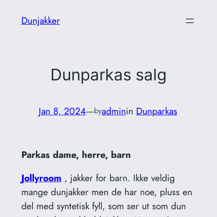
Skip
Dunjakker
to
content
Dunparkas salg
Jan 8, 2024
—
admin
in
Dunparkas
by
Parkas dame, herre, barn
Jollyroom
, jakker for barn. Ikke veldig
mange dunjakker men de har noe, pluss en
del med syntetisk fyll, som ser ut som dun