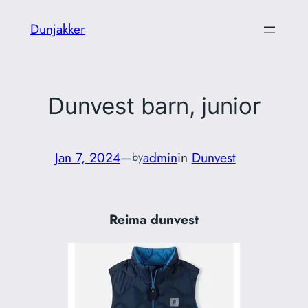
Skip
Dunjakker
to
content
Dunvest barn, junior
Jan 7, 2024
—
admin
in
Dunvest
by
Reima dunvest