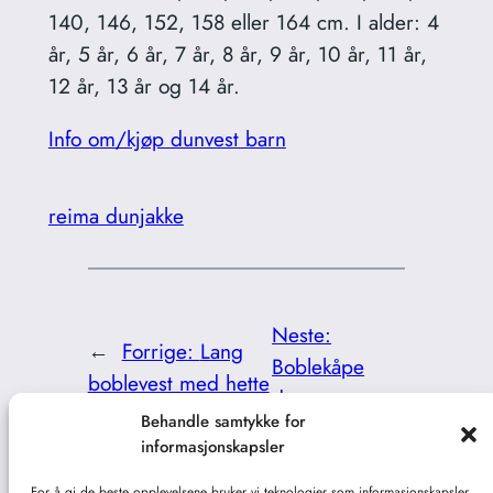
140, 146, 152, 158 eller 164 cm. I alder: 4
år, 5 år, 6 år, 7 år, 8 år, 9 år, 10 år, 11 år,
12 år, 13 år og 14 år.
Info om/kjøp dunvest barn
reima dunjakke
Neste:
←
Forrige:
Lang
Boblekåpe
boblevest med hette
dame
→
Behandle samtykke for
informasjonskapsler
For å gi de beste opplevelsene bruker vi teknologier som informasjonskapsler