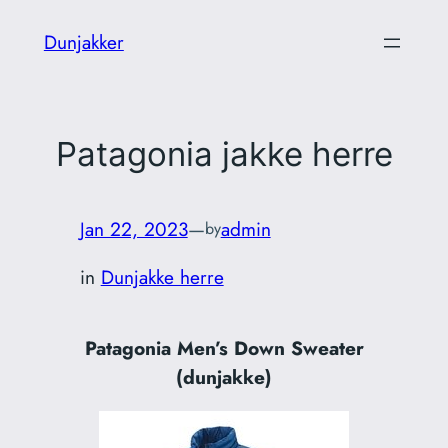
Skip
Dunjakker
to
content
Patagonia jakke herre
Jan 22, 2023
—
admin
by
in
Dunjakke herre
Patagonia Men’s Down Sweater
(dunjakke)