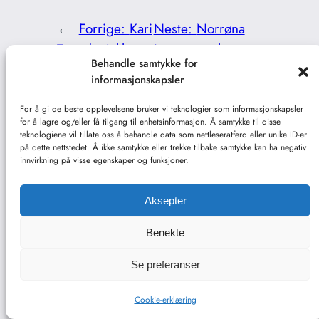
←
Forrige:
Kari
Neste:
Norrøna
Traa dunjakke
Lyngen parkas
→
Behandle samtykke for
informasjonskapsler
For å gi de beste opplevelsene bruker vi teknologier som informasjonskapsler
for å lagre og/eller få tilgang til enhetsinformasjon. Å samtykke til disse
teknologiene vil tillate oss å behandle data som nettleseratferd eller unike ID-er
Dunjakker
på dette nettstedet. Å ikke samtykke eller trekke tilbake samtykke kan ha negativ
innvirkning på visse egenskaper og funksjoner.
Cookie-erklæring (EU)
Aksepter
Benekte
Se preferanser
Utformet med
WordPress
Cookie-erklæring