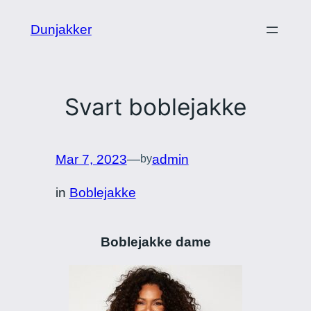
Skip
Dunjakker
to
content
Svart boblejakke
Mar 7, 2023
—
admin
by
in
Boblejakke
Boblejakke dame